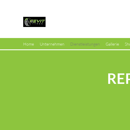
Revit Tyres GmbH
Ihr zertifizierter Reifenrep
Home
Unternehmen
Dienstleistungen
Gallerie
Sh
RE