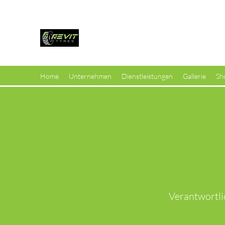
Revit Tyres GmbH
Ihr zertifizierter Reifenrep
Home
Unternehmen
Dienstleistungen
Gallerie
Sh
Verantwortli