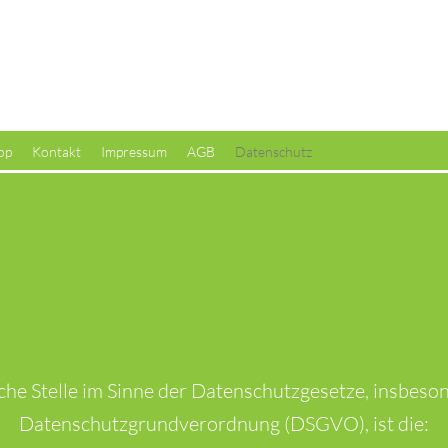
aratur-Fachbetrieb & mobiler Montage-Service
op
Kontakt
Impressum
AGB
Datenschutz
Datenschutz
che Stelle im Sinne der Datenschutzgesetze, insbeso
Datenschutzgrundverordnung (DSGVO), ist die: