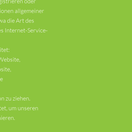
gistrieren oder
ionen allgemeiner
wa die Art des
 Internet-Service-
tet:
Website,
site,
ie
n zu ziehen.
tet, um unseren
ieren.